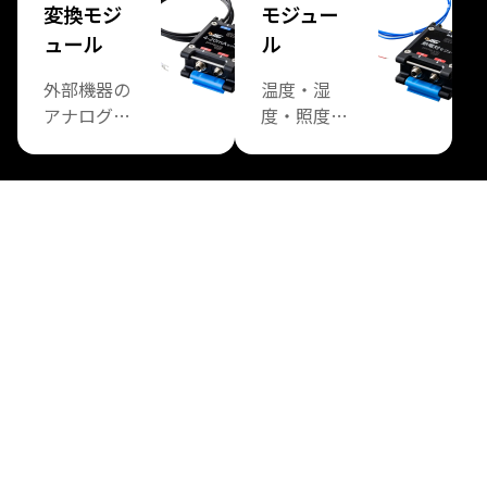
変換モジ
モジュー
ル群です。
取得やダウ
ュール
ル
ンリンクに
よる操作や
外部機器の
温度・湿
設定、
アナログ信
度・照度・
DFU（デバ
号をデジタ
熱電対な
イス・ファ
ル化して無
ど、用途に
ームウェ
線送信する
応じた様々
ア・アップ
ためのモジ
なセンサー
デート）を
ュール群で
を搭載した
可能にしま
す。
モジュール
す。
群です。