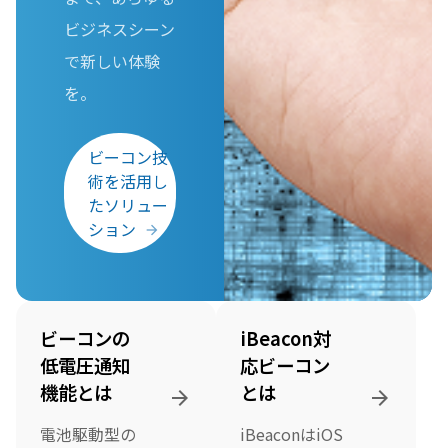
ビジネスシーン
で新しい体験
を。
ビーコン技
術を活用し
たソリュー
ション
ビーコンの
iBeacon対
低電圧通知
応ビーコン
機能とは
とは
電池駆動型の
iBeaconはiOS