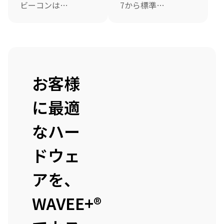
ビーコンは、
7から標準搭
ビーコンの電
載された
池電圧が2.4V
Bluetooth
以下になると
Low Energyを
ビーコンデー
使ったApple
タに低電圧フ
の仕様で、距
ラグを含めて
離にして数セ
お客様
ビーコン電波
ンチから10メ
を発信しま
ートルの精度
に最適
す。電圧が
でGPSやWi-Fi
2.4V以下の状
が不可能な屋
なハー
態が継続する
内に設置で
とき、ビーコ
き、アプリを
ドウェ
ンデータには
立ち上げなく
低電圧フラグ
てもアプリを
アを、
の付与が継続
起動させるこ
的に発生しま
とが可能にな
WAVEE+®
す。
ります。