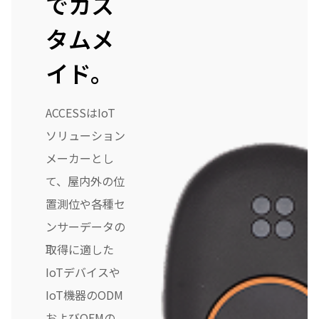
でカス
タムメ
イド。
ACCESSはIoT
ソリューション
メーカーとし
て、屋内外の位
置測位や各種セ
ンサーデータの
取得に適した
IoTデバイスや
IoT機器のODM
およびOEMの