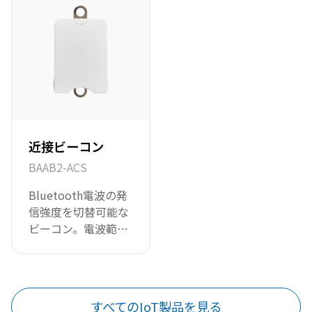
用に適しています。
約2か月間は動作し
ます。
近接ビーコン
BAAB2-ACS
Bluetooth電波の発
信強度を切替可能な
ビーコン。電波範囲
を至近距離のみの発
信と数十メートルの
発信にスイッチで切
り替えできます。
すべてのIoT製品を見る