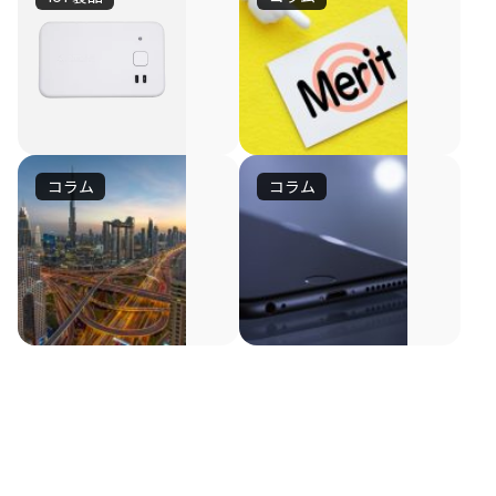
GPS
リ
マ
ア
ル
ル
京
位
チ
タ
セ
置
ユ
イ
ラ
情
製
報
ニ
ム
コラム
コラム
の
ビ
が
急
ッ
で
GPS
リ
ー
速
ト
位
マ
ア
コ
に
置
ル
ル
Bluetooth
イ
ン
普
チ
タ
情
信
ン
ユ
の
イ
及
号
タ
報
ニ
ム
を
ー
企
し
が
ッ
で
発
ネ
画、
て
把
ト。
把
信
ッ
開
い
GPS
握
握
し
ト
と
発
で
る
て、
を
で
温
き
人
介