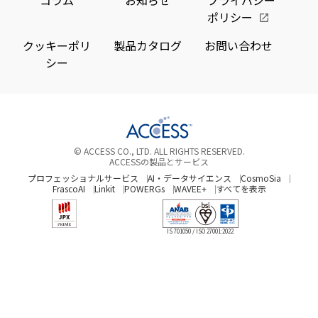
コラム
お知らせ
プライバシー
フ
業
化
紹
ー
の
ポリシー
ォ
な
コ
生
も
介
ン
ど
ン」
活
紹
クッキーポリ
製品カタログ
お問い合わせ
同
に
が、
を
シー
介
様
も
今
豊
の
実
ま
か
通
際
で
に
信
に
ど
し
エ
利
の
て
© ACCESS CO., LTD. ALL RIGHTS RESERVED.
リ
用
よ
く
ACCESSの製品とサービス
ア
さ
う
れ
プロフェッショナルサービス
AI・データサイエンス
CosmoSia
で
れ
な
て
FrascoAI
Linkit
POWERGs
WAVEE+
すべてを表示
ヒ
は
ビ
い
ト・
じ
ー
る
IS 701050 / ISO 27001:2022
モ
め
コ
便
ノ
て
ン
利
の
お
が
な
位
り、
開
仕
置
導
発
組