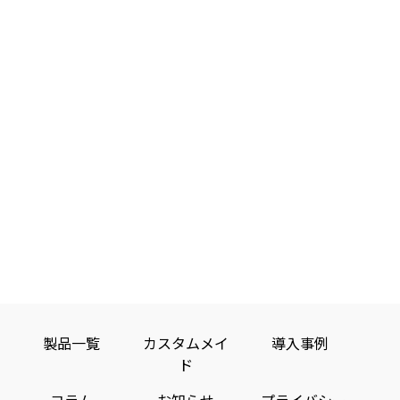
が
IoT
き
度・
る
や
し
社
デ
る
湿
「ビ
モ
て
会
バ
度・
ー
ビ
ノ
ヒ
加
に
コ
イ
の
ト
ー
速
ン」。
位
と
与
ス
コ
度
大
置
モ
え
と
ン、
セ
手
を
ノ
た
は？
ン
企
導
把
を
サ
影
業
種
握
繋
入
ー
や
す
ぐ
響
類
す
を
商
る
「IoT
と
や
る
搭
業
こ
デ
は？
最
載
施
メ
と
バ
し、
事
設、
新
が
イ
リ
ス
工
で
ス」
例
情
ッ
マ
場
き
は、
製品一覧
カスタムメイ
導入事例
や
報
ト
ー
の
る
私
ド
企
も
ト
IoT
は
「ビ
達