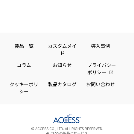
が
に
置
ン
iBeaco
採
「ACC
連
ツ
機
用
Beac
動
配
能
Fram
を
型
信
拡
が
コ
ソ
張
採
製品一覧
カスタムメイ
導入事例
ン
リ
ド
用
テ
ュ
コラム
お知らせ
プライバシー
ン
ー
ポリシー
ツ
シ
配
ョ
クッキーポリ
製品カタログ
お問い合わせ
シー
信
ン
ソ
「ACC
リ
Beac
ュ
Fram
ー
が
© ACCESS CO., LTD. ALL RIGHTS RESERVED.
ACCESSの製品とサービス