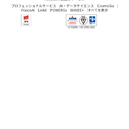
シ
採
プロフェッショナルサービス
AI・データサイエンス
CosmoSia
FrascoAI
Linkit
POWERGs
WAVEE+
すべてを表示
ョ
用
ン
「ACCESS™
IS 701050 / ISO 27001:2022
Beacon
Framework」
が
採
用