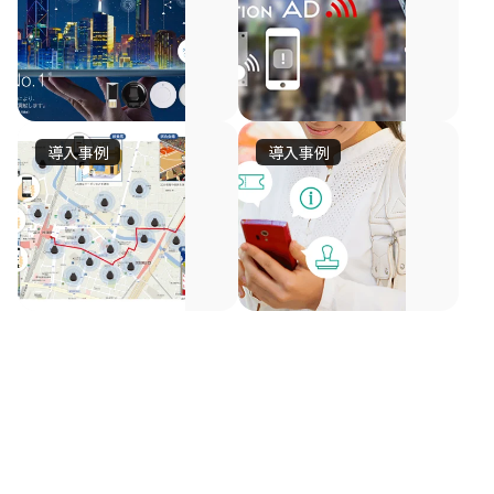
ラ
報
イ
堂
Beacon
広
ド
の
と
告
ア
新
ソ
と
ー
Beacon
ー
広
導入事例
導入事例
シ
滋
技
国
キ
告
ャ
術
賀
内
テ
配
ル
の
県
初、
ク
信
メ
融
ク
ク
初
大
デ
合
ツ
ソ
ラ
レ
ィ
の
に
手
ブ
デ
の
リ
ア
よ
の
ィ
プ
ク
新
ュ
が
り、
普
セ
ロ
レ
プ
ー
連
O2O
及
ゾ
野
ジ
動
を
ロ
シ
活
ン
し
球
駆
ッ
動
の
モ
ョ
た
使
お
会
ク
ト
ー
ン
O2O
し
よ
員