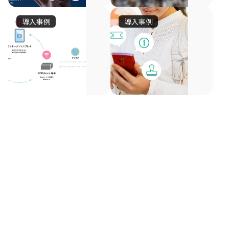
ア
新
ソ
と
ー
Beacon
ー
広
導入事例
導入事例
シ
ソ
技
国
キ
告
ャ
術
ニ
内
テ
配
ル
の
ー・
初、
ク
信
メ
融
陳
ク
ミ
大
デ
合
ツ
ソ
列
レ
ィ
ュ
に
手
商
デ
の
リ
ア
よ
品
ィ
ー
ク
新
ュ
が
り、
へ
セ
ジ
レ
プ
ー
連
O2O
の
ゾ
ッ
ジ
動
を
ロ
シ
興
ン
し
ク
駆
ッ
味
の
モ
ョ
た
使
の
会
コ
ト
ー
ン
O2O
し
見
員
ミ
カ
シ
「ACT
プ
た
え
向
ュ
ー
ロ
新
ョ
AD™
る
け
モ
ニ
た
ド
化、
ス
ン
に
ー
な
マ
マ
ケ
の