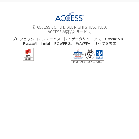
型
信
拡
サ
が
コ
ソ
張
イ
採
ン
リ
ネ
用
© ACCESS CO., LTD. ALL RIGHTS RESERVED.
テ
ュ
ACCESSの製品とサービス
ー
ン
ー
プロフェッショナルサービス
AI・データサイエンス
CosmoSia
FrascoAI
Linkit
POWERGs
WAVEE+
すべてを表示
ジ
ツ
シ
用
配
ョ
新
IS 701050 / ISO 27001:2022
信
ン
マ
ソ
「ACC
ー
リ
Beac
ケ
ュ
Fram
テ
ー
が
ィ
シ
採
ン
ョ
用
グ
ン
ツ