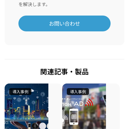
を解決します。
お問い合わせ
関連記事・製品
導入事例
導入事例
ア
博
ラ
報
イ
堂
Beacon
広
ド
の
と
告