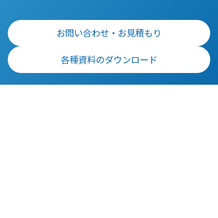
搭
帯
「建
湿
共
載
性
度・
通
設
し、
の
加
の
お問い合わせ・お見積もり
テ
光
高
速
課
ッ
源
さ
度
題
各種資料のダウンロード
が
か
ク」
セ
を
無
ら
ン
解
最
い
ヒ
サ
消
新
環
ト
ー
す
動
境
や
を
る
で
モ
向
搭
デ
も
ノ
載
ジ
満
の
し、
タ
充
位
ス
ル
電
置
マ
技
か
検
ー
術
ら
出、
ト
と
約
勤
フ
し
2
怠
ォ
て