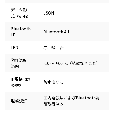
データ形
JSON
式
（Wi-Fi）
Bluetooth
Bluetooth 4.1
LE
LED
赤、緑、青
動作温度
-10 ～ +60 ℃（結露なきこと）
範囲
IP規格
（防
防水性なし
水規格）
国内電波法およびBluetooth認
規格認証
証取得済み