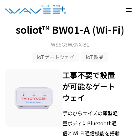
ホーム
›
IoT製品
›
IoTゲートウェイ
›
soliot™ BW01-A (Wi-Fi)
menu
soliot™ BW01-A (Wi-Fi)
WSSG3WXNX-B1
IoTゲートウェイ
IoT製品
工事不要で設置
が可能なゲート
ウェイ
手のひらサイズの薄型軽
量ボディにBluetooth通
信とWi-Fi通信機能を搭載