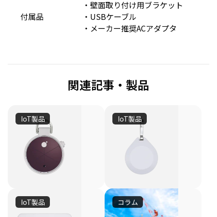
・壁面取り付け用ブラケット
付属品
・USBケーブル
・メーカー推奨ACアダプタ
関連記事・製品
IoT製品
IoT製品
ソ
キ
ー
ー
ラ
ホ
室
社
ー
ル
内
員
パ
ダ
の
証
光
や
ワ
ー
IoT製品
コラム
源
GPS
キ
ロ
ー
型