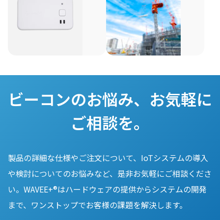
で
ー
マ
ボ
型
ビ
も
リ
ル
ッ
ビ
ー
充
ン
京
労
チ
ト・
電・
グ
ー
コ
セ
働
動
ユ
に
IoT・
ラ
力
コ
ン
作
取
製
不
ニ
位
ン
が
り
の
足
ッ
置
（キ
可
付
GPS
や
ト
情
ビーコンのお悩み、お気軽に
能
け
ー
マ
高
な
可
報
ル
齢
ホ
ご相談を。
ビ
能
チ
化
な
ル
ー
な
ユ
と
ど
ダ
コ
ビ
ニ
い
を
ン。
ー
ー）
ッ
っ
製品の詳細な仕様やご注文について、IoTシステムの導入
二
コ
活
ト。
た
や検討についてのお悩みなど、是非お気軽にご相談くださ
次
ン。
GPS
建
用
い。WAVEE+®はハードウェアの提供からシステムの開発
電
そ
と
設
し
池
の
温
業
まで、ワンストップでお客様の課題を解決します。
た
を
携
度・
界