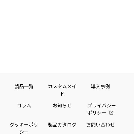
テ
ま
課
の
り
と
見
ま
ッ
企
題
整
入
も
る
る
ク」
業
を
備」
れ、
な
中
個
解
が
最
が
効
い、
消
国
求
人
果
個
新
取
す
め
的
人
の
情
動
り
る
ら
に
情
最
報
向
組
デ
れ
活
報
新
保
ジ
て
む
用
を
タ
IoT
い
護
す
含
べ
ル
る
る
む
事
の
き
技
中、
に
膨
製品一覧
カスタムメイ
導入事例
情
課
こ
術
注
は
大
ド
題
と
目
と
ど
な
コラム
お知らせ
プライバシー
し
さ
と
う
デ
ポリシー
て
れ
す
ー
ポ
注
て
れ
タ
イ
クッキーポリ
製品カタログ
お問い合わせ
目
い
ば
を
シー
ン