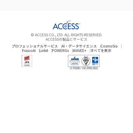
さ
る
い
瞬
れ
の
ト
い
時
て
が
か。
に
い
IoT
IoT
集
る
デ
の
め
© ACCESS CO., LTD. ALL RIGHTS RESERVED.
建
バ
最
て
ACCESSの製品とサービス
設
イ
先
利
プロフェッショナルサービス
AI・データサイエンス
CosmoSia
テ
ス
端
活
FrascoAI
Linkit
POWERGs
WAVEE+
すべてを表示
ッ
の
を
用
ク
活
走
す
IS 701050 / ISO 27001:2022
は、
用。
る
る
課
よ
中
時
題
り
国
代。
を
働
の
個
ど
き
最
人
の
や
新
情
よ
す
IoT
報
う
い
事
保
に
テ
情
護