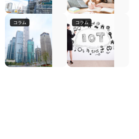
ト・
テ
働
適
IoT・
レ
力
な
不
テ
位
ワ
コラム
コラム
足
世
レ
IoT
置
ー
や
ワ
界
の
情
ク
高
ー
最
時
報
環
齢
ク
最
ス
先
代、
化
を
な
境
先
マ
と
端
実
ま
端
ー
ど
の
い
現
の
ト
「実
す
を
整
っ
す
IoT
フ
験
ま
活
備
た
る
テ
ォ
都
す
建
た
用
に
ク
ン
設
市」
め
重
ノ
や
し
向
業
の
ロ
IoT
深
要
た
け
界
労
ジ
の
セ
性
「建
て、
共
働
ー
普
ン
が
通
環
設
い
を
及
の
に
境
高
取
に